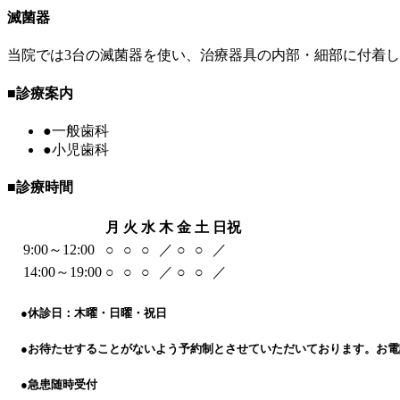
滅菌器
当院では3台の滅菌器を使い、治療器具の内部・細部に付着
■
診療案内
●
一般歯科
●
小児歯科
■
診療時間
月
火
水
木
金
土
日祝
9:00～12:00
○
○
○
／
○
○
／
14:00～19:00
○
○
○
／
○
○
／
●
休診日：木曜・日曜・祝日
●
お待たせすることがないよう予約制とさせていただいております。お電
●
急患随時受付